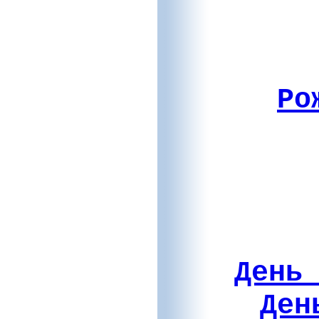
Ро
День
Ден