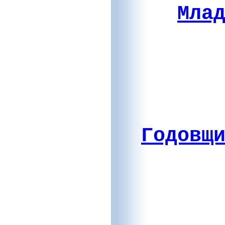
Мла
Годовщ