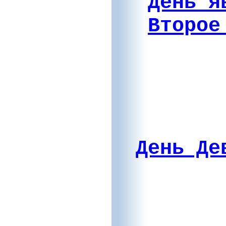
День я
Второе
День Де