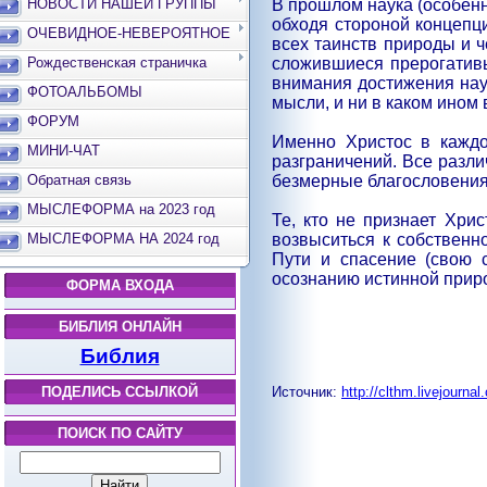
В прошлом наука (особенн
НОВОСТИ НАШЕЙ ГРУППЫ
обходя стороной концепц
ОЧЕВИДНОЕ-НЕВЕРОЯТНОЕ
всех таинств природы и ч
сложившиеся прерогативы 
Рождественская страничка
внимания достижения нау
ФОТОАЛЬБОМЫ
мысли, и ни в каком ином 
ФОРУМ
Именно Христос в каждо
МИНИ-ЧАТ
разграничений. Все разл
безмерные благословения 
Обратная связь
МЫСЛЕФОРМА на 2023 год
Те, кто не признает Хри
возвыситься к собственн
МЫСЛЕФОРМА НА 2024 год
Пути и спасение (свою 
осознанию истинной прир
ФОРМА ВХОДА
БИБЛИЯ ОНЛАЙН
Библия
Источник:
http://clthm.livejourna
ПОДЕЛИСЬ ССЫЛКОЙ
ПОИСК ПО САЙТУ