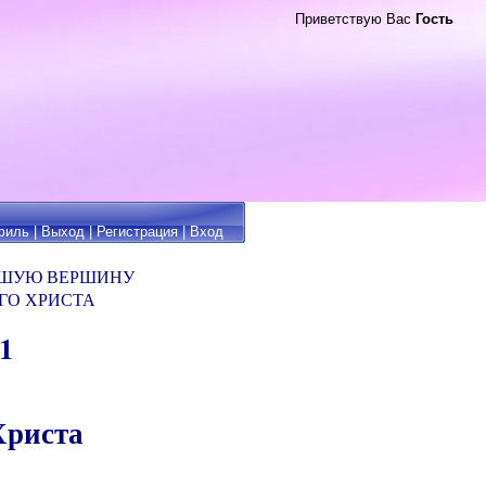
Приветствую Вас
Гость
филь
|
Выход
|
Регистрация
|
Вход
ЙШУЮ ВЕРШИНУ
ГО ХРИСТА
 1
Христа