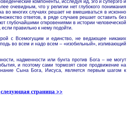
оведенческие компоненты, исследуя ид, эго и суперэго и
лее очевидным, что у религии нет глубокого понимания
она во многих случаях решает не вмешиваться в исконно
множество ответов, в ряде случаев решает оставить без
ают глубочайшими откровениями в истории человеческой
, если правильно к нему подойти.
трой с Всемогущим и единство, не ведающее никаких
сподь во всем и надо всем – «изобильный», изливающий
нности, надменности или бунта против Бога – не могут
тобытия, и поэтому сами тормозят свое продвижение на
знание Сына Бога, Иисуса, является первым шагом к
•
следующая страница >>