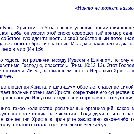
«Никто не может называ
Бога, Христом, - обязательное условие понимания конце
ослал, дабы он указал этой эпохе совершенный пример едино
 собственную идентичность и свой собственный потенциал
гда не сможет обрести спасение. Итак, мы начинаем изучать
щего в мир (Ин 1:9).
то «здесь нет различия между Иудеем и Еллином, потому ч
зовет имя Господне, спасется“» (Рим. 10:12-13). Этот Гос
 по имени Иисус, занимавшем пост в Иерархии Христа н
лилее.
 воплощения Христа, индивидуум обретает спасение силой 
дает полный потенциал Христа, сокрытый в его существе, 
трированную Иисусом в ходе своего трехлетнего служения
ило такое количество религиозных организаций, какое 
вуют на протяжении тысячелетий. Люди думают, что в рас
 в концепции Христа в принципе заключено какое-либо т
торую только пытался постичь человеческий ум.