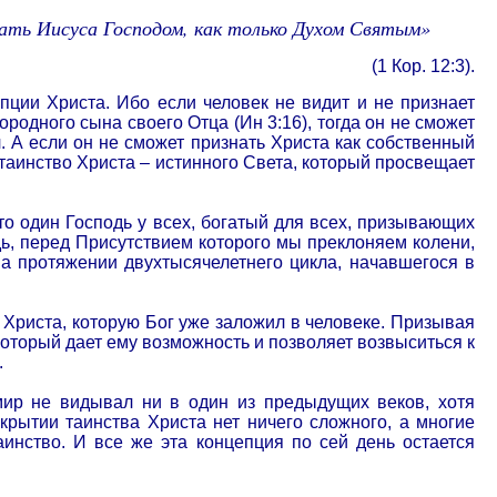
ть Иисуса Господом, как только Духом Святым»
(1 Кор. 12:3).
пции Христа. Ибо если человек не видит и не признает
родного сына своего Отца (Ин 3:16), тогда он не сможет
. А если он не сможет признать Христа как собственный
 таинство Христа – истинного Света, который просвещает
то один Господь у всех, богатый для всех, призывающих
подь, перед Присутствием которого мы преклоняем колени,
а протяжении двухтысячелетнего цикла, начавшегося в
Христа, которую Бог уже заложил в человеке. Призывая
который дает ему возможность и позволяет возвыситься к
.
мир не видывал ни в один из предыдущих веков, хотя
крытии таинства Христа нет ничего сложного, а многие
аинство. И все же эта концепция по сей день остается