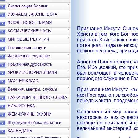
Диспенсации Владык
ИЗУЧАЕМ ЗАКОНЫ БОГА
ФИОЛЕТОВОЕ ПЛАМЯ
Признание Иисуса Сыном 
КОСМИЧЕСКИЕ ЧАСЫ
Христа в том, кого Бог п
признать Христа как свою
МИРОВЫЕ РЕЛИГИИ
потенциал, тогда он нико
Посвящения на пути
всякого человека, приходя
Жертвенное служение
Апостол Павел говорит, ч
Практичная духовность
Его. Ибо „всякий, кто при
был воплощен в человеке
УРОКИ ИСТОРИИ ЗЕМЛИ
период его служения в Га
МАСТЕР-КЛАСС
Призывая имя Иисуса как
Веления, мантры, службы
имя Господа, он высвобож
НАУКА ИЗРЕЧЕННОГО СЛОВА
победе Христа, продемонс
БИБЛИОТЕКА
Современный мир наводн
ЖЕМЧУЖИНЫ ЖИЗНИ
некоторые из них сущест
вообще не признают, что
ШтурмуйтеНебеса молитвой
величайшей мистерией, ко
КАЛЕНДАРЬ