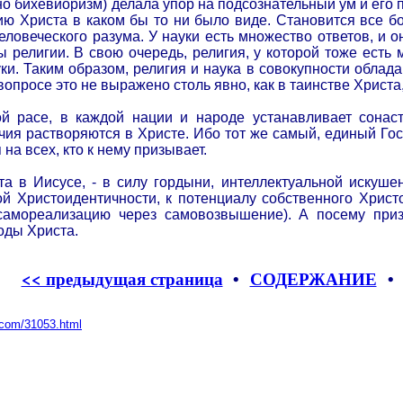
о бихевиоризм) делала упор на подсознательный ум и его п
ию Христа в каком бы то ни было виде. Становится все бо
еловеческого разума. У науки есть множество ответов, и 
религии. В свою очередь, религия, у которой тоже есть 
ки. Таким образом, религия и наука в совокупности облад
вопросе это не выражено столь явно, как в таинстве Христа
й расе, в каждой нации и народе устанавливает сонас
ичия растворяются в Христе. Ибо тот же самый, единый Го
на всех, кто к нему призывает.
ста в Иисусе, - в силу гордыни, интеллектуальной искуше
ой Христоидентичности, к потенциалу собственного Хрис
самореализацию через самовозвышение). А посему при
оды Христа.
<< предыдущая страница
•
СОДЕРЖАНИЕ
l.com/31053.html