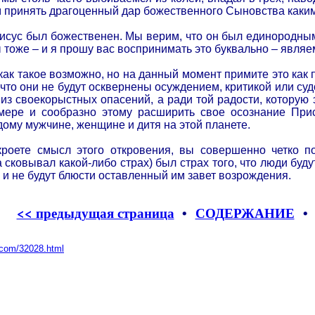
 принять драгоценный дар божественного Сыновства каким
исус был божественен. Мы верим, что он был единородным 
 тоже – и я прошу вас воспринимать это буквально – явля
ак такое возможно, но на данный момент примите это как 
то они не будут осквернены осуждением, критикой или судо
 из своекорыстных опасений, а ради той радости, которую 
 мере и сообразно этому расширить свое осознание При
ому мужчине, женщине и дитя на этой планете.
кроете смысл этого откровения, вы совершенно четко 
 сковывал какой-либо страх) был страх того, что люди будут
 и не будут блюсти оставленный им завет возрождения.
<< предыдущая страница
•
СОДЕРЖАНИЕ
l.com/32028.html