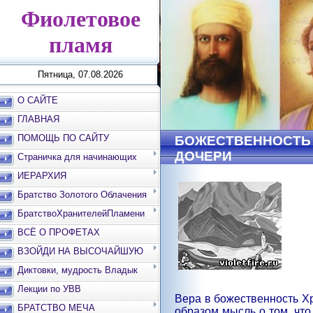
Фиолетовое
пламя
Пятница, 07.08.2026
О САЙТЕ
ГЛАВНАЯ
ПОМОЩЬ ПО САЙТУ
БОЖЕСТВЕННОСТЬ
ДОЧЕРИ
Страничка для начинающих
ИЕРАРХИЯ
Братство Золотого Облачения
БратствоХранителейПламени
ВСЁ О ПРОФЕТАХ
ВЗОЙДИ НА ВЫСОЧАЙШУЮ
ВЕРШИНУ
Диктовки, мудрость Владык
Лекции по УВВ
Вера в божественность Хр
БРАТСТВО МЕЧА
образом мысль о том, что