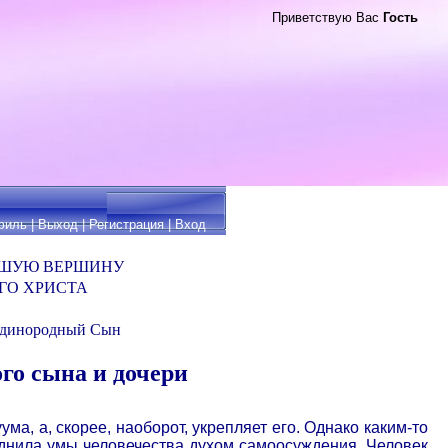
Приветствую Вас
Гость
филь
|
Выход
|
Регистрация
|
Вход
ЙШУЮ ВЕРШИНУ
ГО ХРИСТА
 единородный Сын
го сына и дочери
а, а, скорее, наоборот, укрепляет его. Однако каким-то
воднила умы человечества духом самоосуждения. Человек