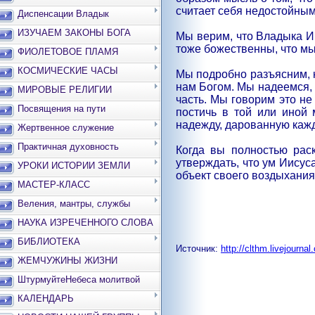
считает себя недостойным
Диспенсации Владык
ИЗУЧАЕМ ЗАКОНЫ БОГА
Мы верим, что Владыка И
тоже божественны, что мы
ФИОЛЕТОВОЕ ПЛАМЯ
КОСМИЧЕСКИЕ ЧАСЫ
Мы подробно разъясним, к
нам Богом. Мы надеемся, ч
МИРОВЫЕ РЕЛИГИИ
часть. Мы говорим это не
Посвящения на пути
постичь в той или иной
надежду, дарованную кажд
Жертвенное служение
Практичная духовность
Когда вы полностью рас
утверждать, что ум Иисуса
УРОКИ ИСТОРИИ ЗЕМЛИ
объект своего воздыхания
МАСТЕР-КЛАСС
Веления, мантры, службы
НАУКА ИЗРЕЧЕННОГО СЛОВА
БИБЛИОТЕКА
Источник:
http://clthm.livejourna
ЖЕМЧУЖИНЫ ЖИЗНИ
ШтурмуйтеНебеса молитвой
КАЛЕНДАРЬ