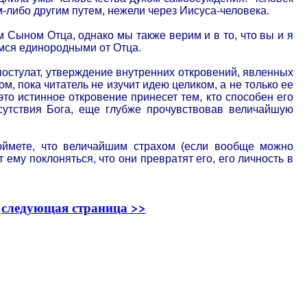
-либо другим путем, нежели через Иисуса-человека.
Сыном Отца, однако мы также верим и в то, что вы и я
емся единородными от Отца.
постулат, утверждение внутренних откровений, явленных
м, пока читатель не изучит идею целиком, а не только ее
это истинное откровение принесет тем, кто способен его
сутствия Бога, еще глубже прочувствовав величайшую
поймете, что величайшим страхом (если вообще можно
 ему поклоняться, что они превратят его, его личность в
•
следующая страница >>