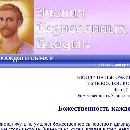
 КАЖДОГО СЫНА И
Главная
|
Мой про
ВЗОЙДИ НА ВЫСОЧА
ПУТЬ ВСЕЛЕНСКО
Часть 2
Божественность Христа:
Божественность каждо
иста ничуть не умаляет божественное сыновство индивидуум
 мы столь часто выбиваемся из колеи, впадая в грех, на