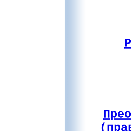
Пре
(пра