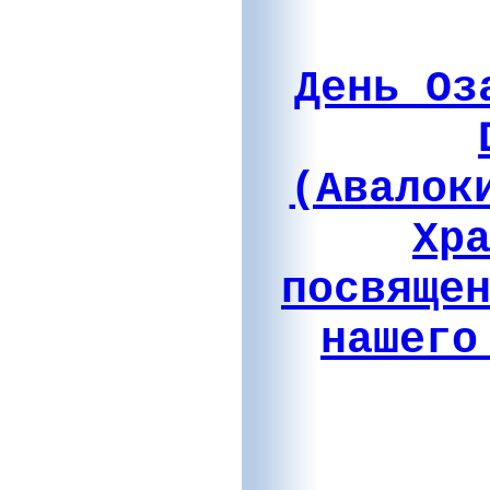
День Оз
(Авалок
Хр
посвяще
нашего