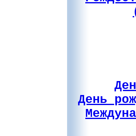
Де
День ро
Междун