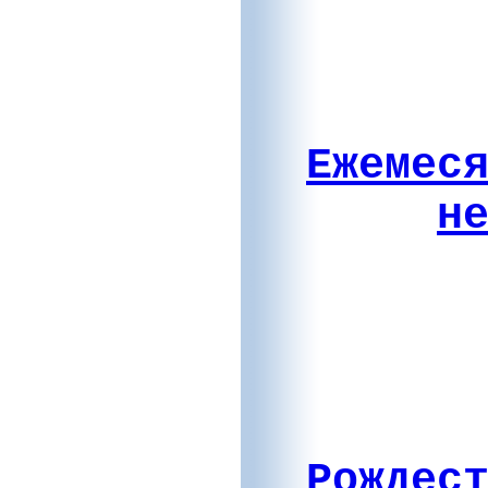
Ежемес
н
Рождес